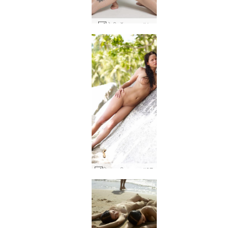
मोली मॉडल म्यूज #1
लिसा बड़ी चट्टान #27