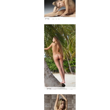
स्टूडियो में अक्टूबर जुराब #38
एंजेलिका थाईलैंड #5