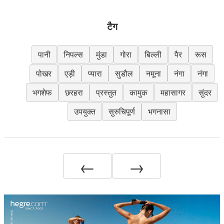
टैग
पानी
निपल्स
मुंडा
गोरा
बिल्ली
पैर
रूस
पोखर
एड़ी
प्यारा
सुडौल
नमूना
नंगा
नंगा
भगशेफ
छरहरा
प्रस्तुत
कामुक
महासागर
सुंदर
उपयुक्त
सुरुचिपूर्ण
भगनासा
←
→