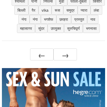
श्यामला
पानी
निपल्स
मुंडा
पतला-दुबला
किशोर
बिल्ली
पैर
vika
रूस
समुद्र
प्यारा
लंबा
नंगा
नंगा
भगशेफ
छरहरा
प्रस्तुत
नाव
महासागर
सुंदर
उपयुक्त
सुरुचिपूर्ण
भगनासा
←
→