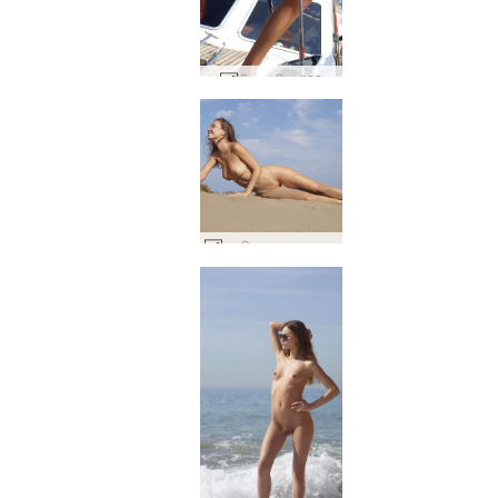
वीका नाविक #82
नतालिया एक समुद्र तट प्रदर्शक #2