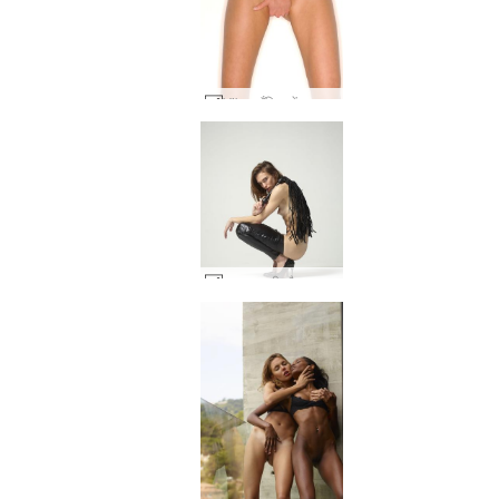
Vika जाँघिया में आग #244
आन्या दुबली और मतलबी #40