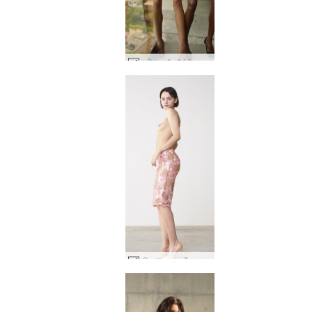
आलिया और वैलेरी आकर्षण #68
एरियल उत्तम दर्जे का #12