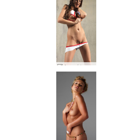
स्टैशा स्टार्स एंड स्ट्राइप्स #60