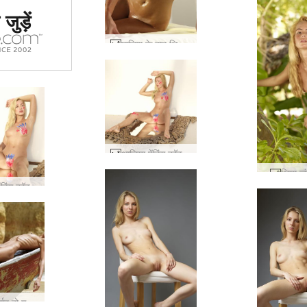
ं #1 कामुक
जुड़ें
र्जा दिया
या
मालिश के बाद थिया #62
आलिया पेंटिंग कॉक्सी और थिया #46
थिया ज
आलिया पेंटिंग कॉक्सी और थिया #54
जहाज बर्बाद हो गया #7