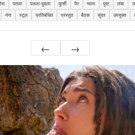
ोरा
पतला
पतला-दुबला
कुर्सी
पैर
प्यारा
पुष्ट
लंबा
ज
नंगा
स्टूल
प्रतिबंधित
प्रस्तुत
बैठक
सुंदर
उपयुक्त
←
→