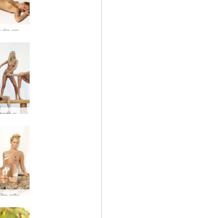
थिया ब्लैक एंड व्हाइट #54
आलिया कोक्सी फ्लोरा थिया जायका मूर्तियां #21
आलिया पेंटिंग कॉक्सी और थिया #10