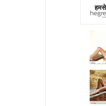
दुनिया मे
हमसे 
साइट का द
ग