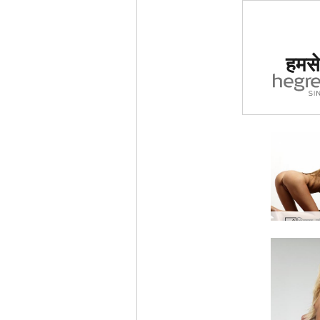
दुनिया मे
हमसे 
साइट का द
ग
थिया 