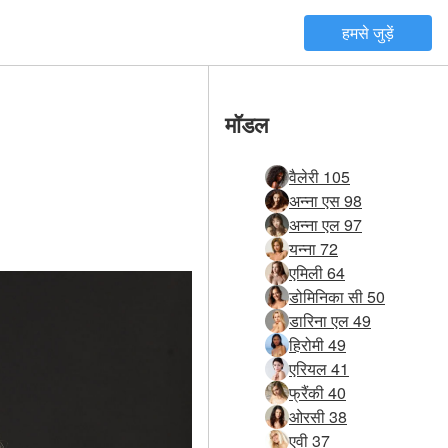
हमसे जुड़ें
मॉडल
वैलेरी 105
अन्ना एस 98
अन्ना एल 97
यन्ना 72
एमिली 64
डोमिनिका सी 50
डारिना एल 49
हिरोमी 49
एरियल 41
फ्रैंकी 40
ओरसी 38
एवी 37