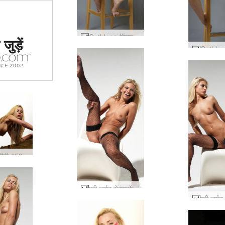
ं #1 कामुक
Cathleen स्लिम सनसनी #32
जुड़ें
र्जा दिया
या
सीढ़ी #53
एवी जर्मन सेक्सबॉम्ब #19