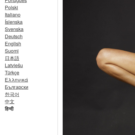
Português
Polski
Italiano
Íslenska
Svenska
Deutsch
English
Suomi
日本語
Latviešu
Türkçe
Ελληνικά
Български
한국어
中文
हिन्दी