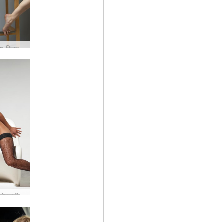
Cathleen स्लिम सनसनी #40
एवी जर्मन सेक्सबॉम्ब #23