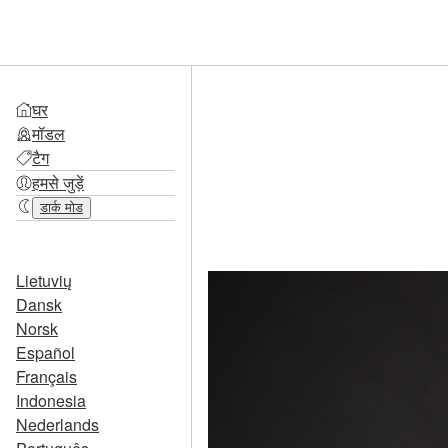
घर
मॉडल
टैग
हमसे जुड़ें
डार्क मोड
Lietuvių
Dansk
Norsk
Español
Français
Indonesia
Nederlands