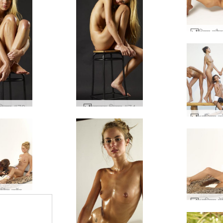
फिगर #78
नाजुक फिगर #74
आलिया पेंटिंग कॉक्सी और थिया #14