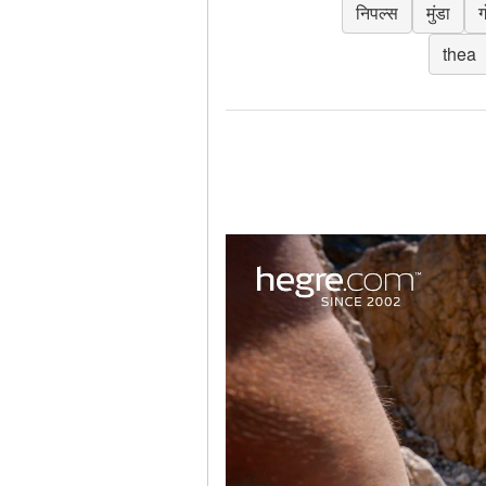
निपल्स
मुंडा
ग
thea