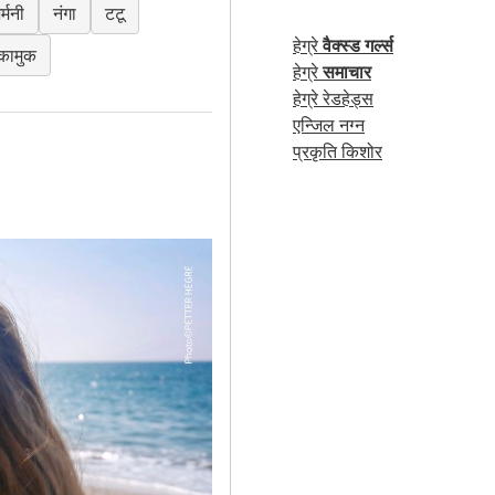
र्मनी
नंगा
टटू
हेग्रे
वैक्स्ड गर्ल्स
कामुक
हेग्रे
समाचार
हेग्रे रेडहेड्स
एन्जिल नग्न
प्रकृति किशोर