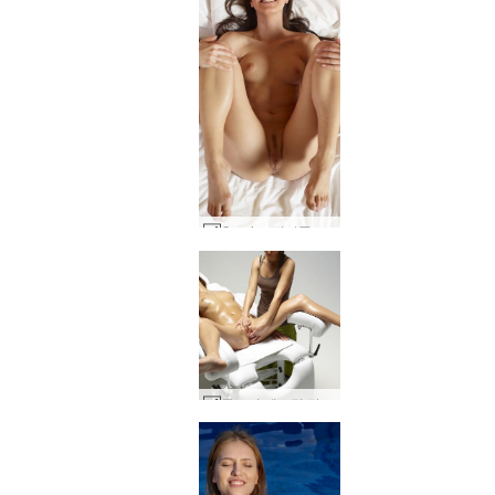
Caprice 전리품의 풍부한 맛 #33
클로버 에로틱 탄트라 마사지 part1 #33