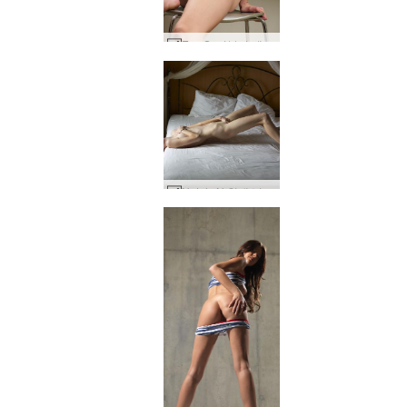
Eva S. 거북이 팬티 #108
Nataly N 침대 님프 #52