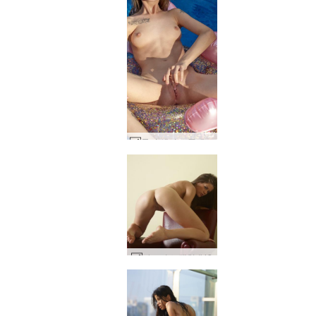
몰리 섹시 스플래쉬 #33
카프리스 캡처 #43