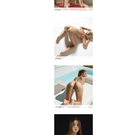
타니아 섹시한 운동 #60
다리나엘 페미닌포스 #14
에미 알몸 휴가 #47