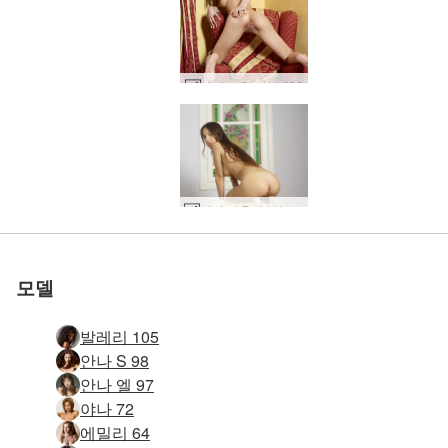
캔디스 첫 사진 #28
세계 1위 에로틱 사이트
세계 1위 에로틱 사이트
세계 1위 에로틱 사이트
세계 1위 에로틱 사이트
세계 1위 에로틱 사이트
세계 1위 에로틱 사이트
우리와 함께하세
우리와 함께하세
우리와 함께하세
우리와 함께하세
우리와 함께하세
우리와 함께하세
키키 마음이 부는 아름다움 #36
소피 침대 세션 #13
졸리 핏 피규어 #13
소냐 슈퍼 섹시 #70
매혹적인 샤코 #46
에밀리 노출증 #38
카프리스 캡처 #43
스타샤 스타 #36
스타샤 스타 #24
안나 S 베개 #32
로 평가됨
로 평가됨
로 평가됨
로 평가됨
로 평가됨
로 평가됨
에미 흥분 #33
베로니 준비 에 침대 #28
Anna S 베개 포즈 #13
Engelie 벌거 벗은 요리사 #54
Mercedes 샤워 도촬 #3
Engelie 벌거 벗은 요리사 #58
Rylan 익스트림 누드 요가 #4
올리비아 익스트림 섹스 쇼 #11
Olena O 침대 세션 #54
줄리에타와 막달레나 극단 공연자 #22
에밀리 핏과 재미 #48
잠자리에 들 준비가 된 멜리사 #87
키키 산부인과 검진 #28
변덕스러운 유혹 #30
발레리 엉덩이 예술 #41
카메론 침대 게임 #29
에밀리 탄성 우아함 #36
연인을 꿈꾸는 메르세데스 #26
에밀리 개구리 다리 #5
히로미 쾌락주의 #12
카프리스 키키 실비 여신 #15
니콜 스튜디오 누드 #64
히로미 쾌락주의 #16
카프리스 키키 실비 여신 #3
몰리 자동차 포르노 #43
제나 에로틱 누드 #28
에리카 F 레드 앤 핑크 #84
Stasha 극단적인 누드 #59
요
요
요
요
요
요
모델
발레리 105
안나 S 98
안나 엘 97
야나 72
에밀리 64