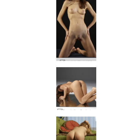
키키뱅 몸매 #20
Dominika C 페티쉬 판타지 #46