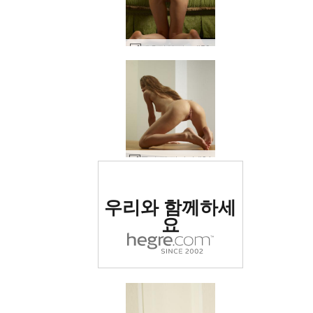
매혹적인 샤코 #50
졸리 핏 판타지 #34
세계 1위 에로틱 사이트
우리와 함께하세
로 평가됨
요