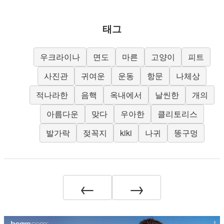
태그
우크라이나
면도
마른
고양이
피트
사진관
귀여운
운동
항문
나체상
적나라한
음핵
옥내에서
날씬한
개의
아름다운
맞다
우아한
클리토리스
발가락
젖꼭지
kiki
나귀
똥구멍
←
→