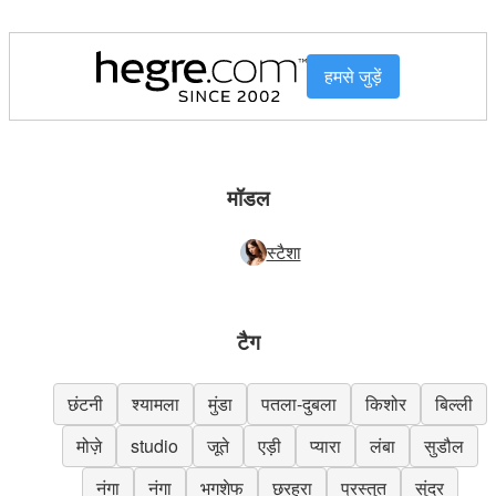
हमसे जुड़ें
मॉडल
स्टैशा
टैग
छंटनी
श्यामला
मुंडा
पतला-दुबला
किशोर
बिल्ली
मोज़े
studio
जूते
एड़ी
प्यारा
लंबा
सुडौल
नंगा
नंगा
भगशेफ
छरहरा
प्रस्तुत
सुंदर