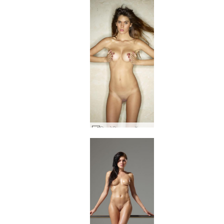
विक्टोरिया आर हॉट शॉर्ट #65