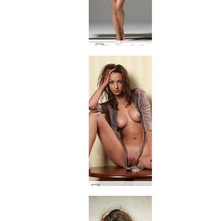
टेरेज़ा टेबल टॉप #2
अन्ना एस गोल मेज #19