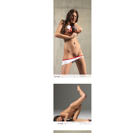
स्टैशा स्टार्स एंड स्ट्राइप्स #60
स्टैशा चरम नंगी #3