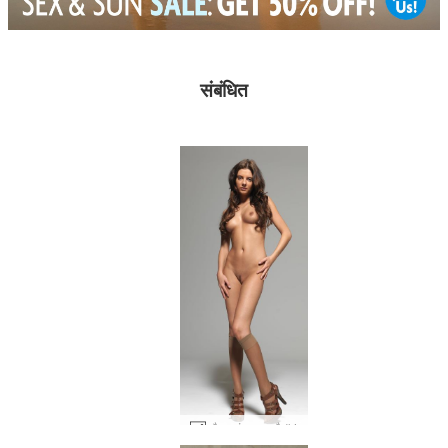
संबंधित
स्टैशा लंबा खड़ा है #4