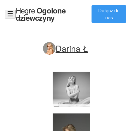
Hegre
Ogolone
Dołącz do
☰
dziewczyny
nas
Darina Ł
Darina L Leica monochromatyczny #38