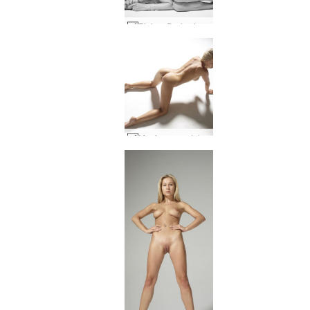
Piękno Dariny L w czerni i bieli #13
Magiczny model Dariny L #29