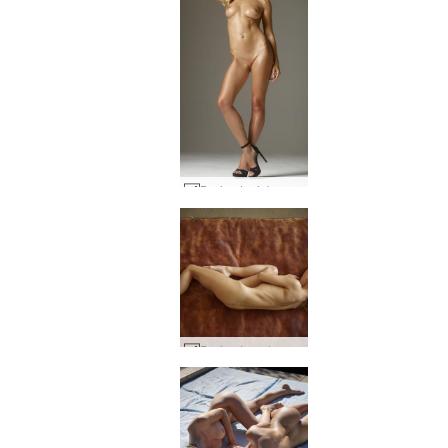
Darina L piękno i równowaga #22
Darina L nude na skórze #36