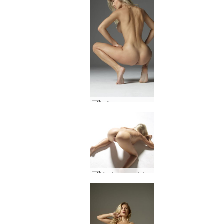
Lalka erotyczna Darina L #40
Magiczny model Dariny L #25