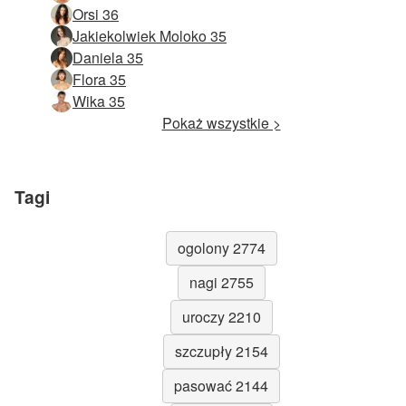
Orsi 36
Jakiekolwiek Moloko 35
Daniela 35
Flora 35
Wika 35
Pokaż wszystkie >
Tagi
ogolony 2774
nagi 2755
uroczy 2210
szczupły 2154
pasować 2144