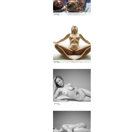
Wszelkie Moloko i Darina L pod hiszpańskim słońcem #46
Strzały ciała Dariny L #2
Darina L Leica monochromatyczny #42