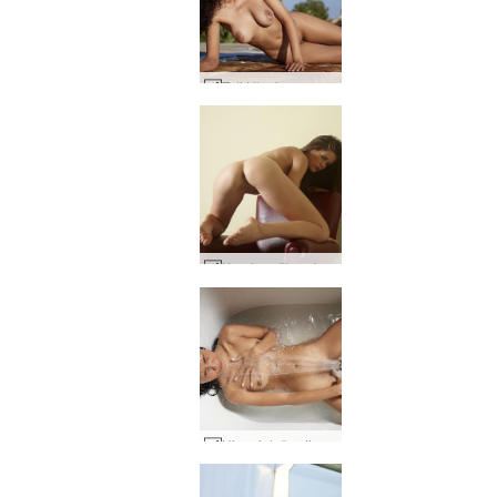
Teti Ukrainos modelis #27
Kaprizas fiksuoja #43
Hiromi dušo stimuliacija #8