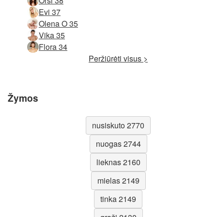
Orsi 38
Evi 37
Olena O 35
Vika 35
Flora 34
Peržiūrėti visus >
Žymos
nusiskuto 2770
nuogas 2744
lieknas 2160
mielas 2149
tinka 2149