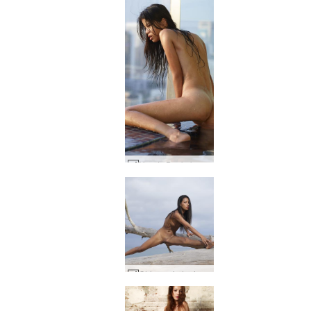
Noody Bankoko saulėlydis #50
Chloe vaizduojamojo meno aktai #43