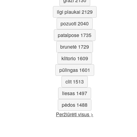
graži 2130
ilgi plaukai 2129
pozuoti 2040
patalpose 1735
brunetė 1729
klitorio 1609
pūlingas 1601
clit 1513
liesas 1497
pėdos 1488
Peržiūrėti visus >