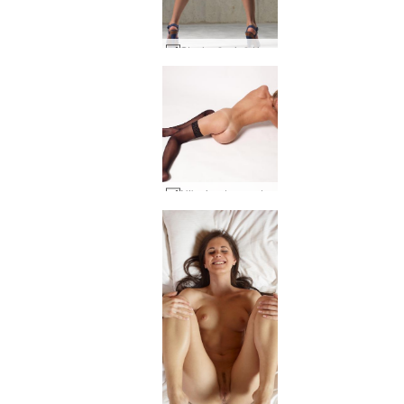
Stasha žvaigždė #24
Nika juodas apatinis trikotažas 2 dalis #42