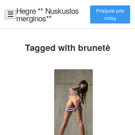
Hegre ** Nuskustos
Prisijunk prie
☰
merginos**
mūsų
Tagged with brunetė