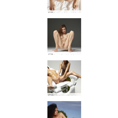
Gausybė kaprizingo grobio #33
Veronika V atvira erotika #16
Dobilų erotinės tantros masažas1 dalis #33