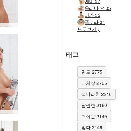
에비 37
올레나 오 35
비카 35
플로라 34
이라 디 배딩 #55
모두보기 >
태그
면도 2775
나체상 2705
적나라한 2216
날씬한 2160
이라 디 배딩 #35
귀여운 2149
맞다 2149