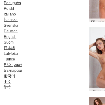
Português
Polski
Italiano
Íslenska
Svenska
Deutsch
English
Suomi
日本語
Latviešu
Türkçe
Ελληνικά
Български
한국어
中文
हिन्दी