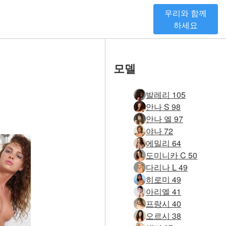
우리와 함께
하세요
모델
발레리 105
안나 S 98
안나 엘 97
야나 72
에밀리 64
도미니카 C 50
다리나 L 49
히로미 49
아리엘 41
프랑시 40
오르시 38