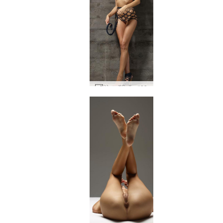
तेरेज़ा बॉडी रॉक #83