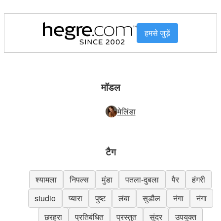
हमसे जुड़ें
मॉडल
मेलिंडा
टैग
श्यामला
निपल्स
मुंडा
पतला-दुबला
पैर
हंगरी
studio
प्यारा
पुष्ट
लंबा
सुडौल
नंगा
नंगा
छरहरा
प्रतिबंधित
प्रस्तुत
सुंदर
उपयुक्त