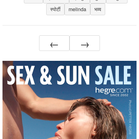
स्पोर्टी
melinda
भव्य
←
→