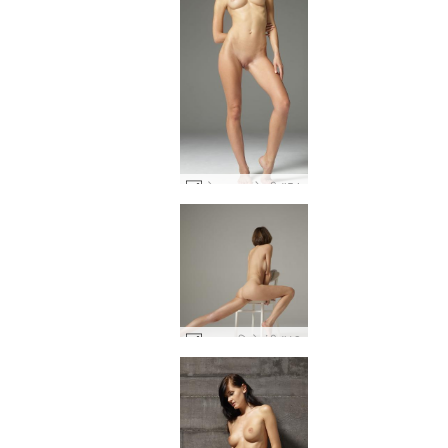
सोन्या सुपर सेक्सी #54
हन्ना स्टूडियो नंगी #18