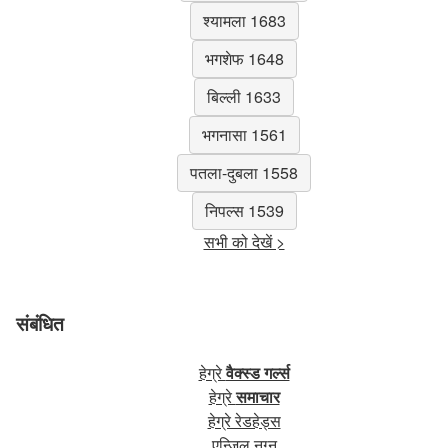
श्यामला 1683
भगशेफ 1648
बिल्ली 1633
भगनासा 1561
पतला-दुबला 1558
निपल्स 1539
सभी को देखें >
संबंधित
हेग्रे
वैक्स्ड गर्ल्स
हेग्रे
समाचार
हेग्रे रेडहेड्स
एन्जिल नग्न