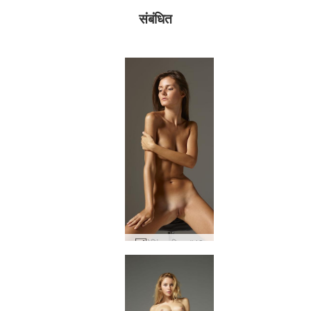
संबंधित
मेलिंडा परिचय #48