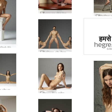
अन्ना एस गोल मेज #19
दुनिया में
हमसे ज
साइट का द
गय
फ्लोरा स्टूडियो बैठे #16
जूलियट और मैग्डालेना काल्पनिक आंकड़े #44
जूलियट्टा और मागदालेना सेक्सी कलाबाज़ #62
गुलाब फिट फ्रेंच #55