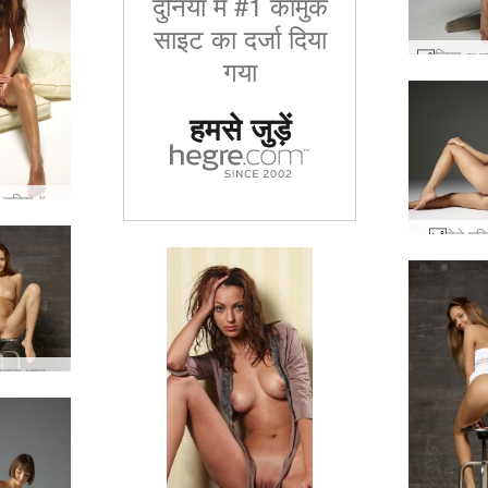
दुनिया में #1 कामुक
साइट का दर्जा दिया
गया
हमसे जुड़ें
अन्ना एस तकिए #48
बेले प
तिपतिया घास धातु स्टूल #81