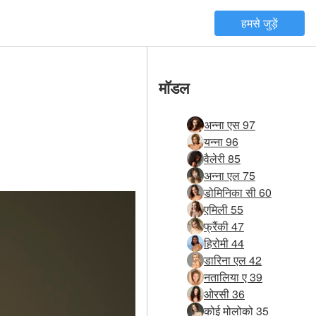
हमसे जुड़ें
मॉडल
अन्ना एस 97
यन्ना 96
वैलेरी 85
अन्ना एल 75
डोमिनिका सी 60
एमिली 55
फ्रैंकी 47
हिरोमी 44
डारिना एल 42
नतालिया ए 39
ओरसी 36
कोई मोलोको 35