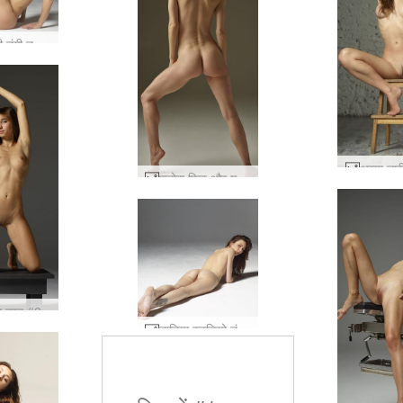
मैया पहली नंगी तस्वीरें #67
अय्या नार
फ्लोरा फिट और मजेदार #60
ा नग्न #2
तानिया स्टूडियो नंगी #10