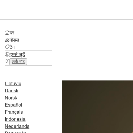
घर
मॉडल
टैग
हमसे जुड़ें
डार्क मोड
Lietuvių
Dansk
Norsk
Español
Français
Indonesia
Nederlands