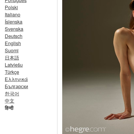
Português
Polski
Italiano
Íslenska
Svenska
Deutsch
English
Suomi
日本語
Latviešu
Türkçe
Ελληνικά
Български
한국어
中文
हिन्दी