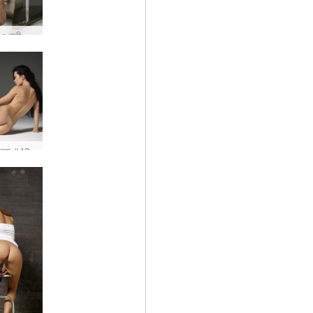
जिया gyno परीक्षा #61
रिचय #48