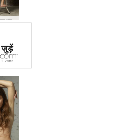
तिपतिया घास धातु स्टूल #29
 #1 कामुक
ुड़ें
र्जा दिया
ा