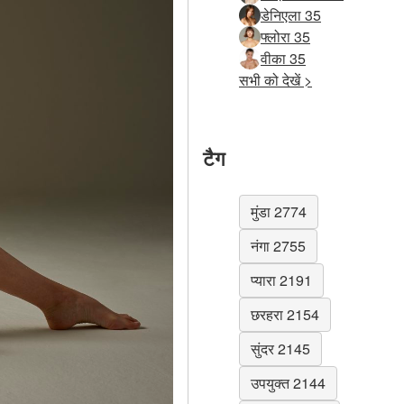
डेनिएला 35
फ्लोरा 35
वीका 35
सभी को देखें >
टैग
मुंडा 2774
नंगा 2755
प्यारा 2191
छरहरा 2154
सुंदर 2145
उपयुक्त 2144