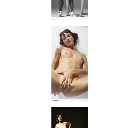
Hegre drømmeverden #1
Floras blomst #46