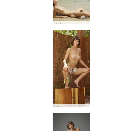
Flora kyster #21
Flora jungle studio af Alya del 2 #53