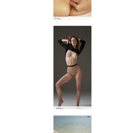
Flora fingerede #65
Flora i kødet #14