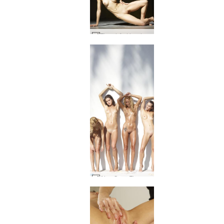
Flora hård lys del1 #33
Alya Coxy Flora Thea Zaika tropisk studie #14