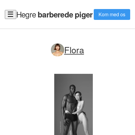
Hegre
barberede piger
☰
Kom med os
Flora