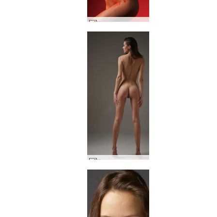
Кира вампирска коледа #20
Кристин класически голи #47