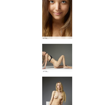
Портрети на детелини #63
Риана студио голи #19