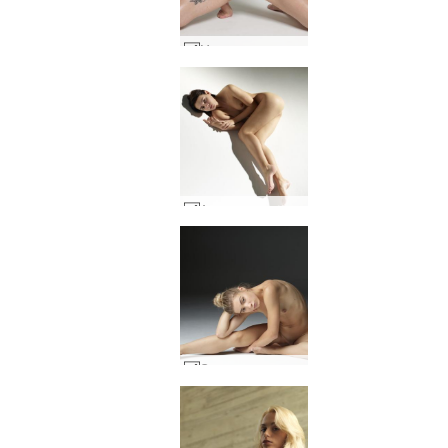
Моли модел муза #1
Ариел изрична невинност #26
Октомври голи в студио #38