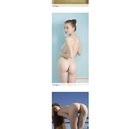
Емили екстремна #9
Емили бебе синя баня #24