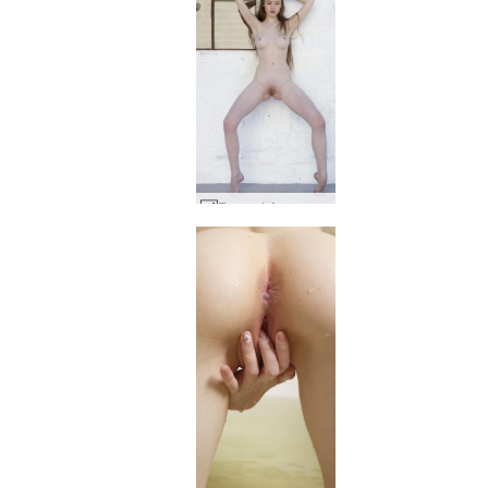
Емили LA дневна светлина #18