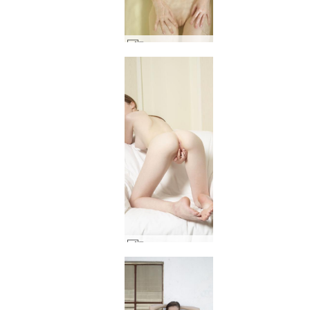
Емили екстремна #33
Емили невероятна #3