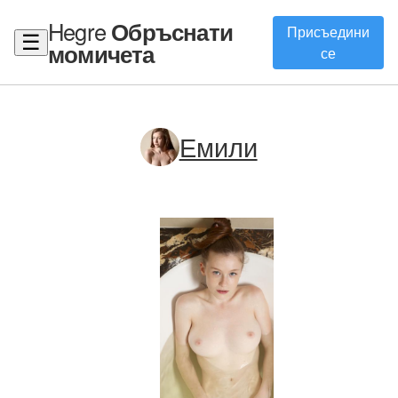
Hegre
Обръснати
Присъедини
☰
момичета
се
Емили