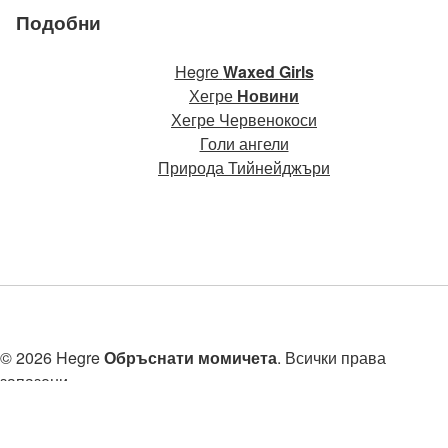
Подобни
Hegre
Waxed Girls
Хегре
Новини
Хегре Червенокоси
Голи ангели
Природа Тийнейджъри
© 2026 Hegre
Обръснати момичета
. Всички права
запазени.