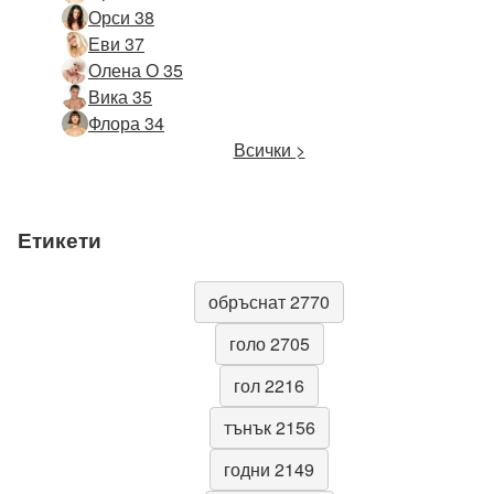
Орси 38
Еви 37
Олена О 35
Вика 35
Флора 34
Всички >
Етикети
обръснат 2770
голо 2705
гол 2216
тънък 2156
годни 2149