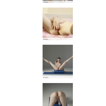
Емили Холивуд #48
Емили Сексуална #48
Емили еластична елегантност #20