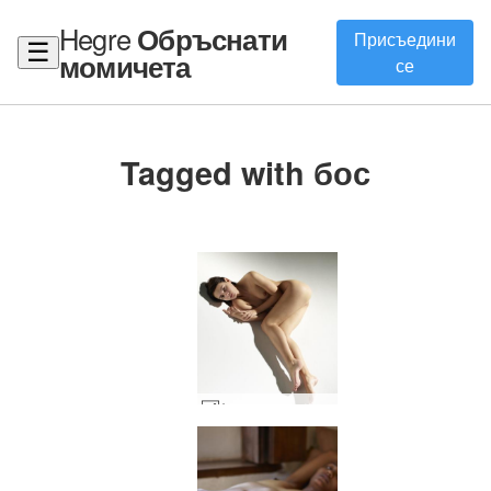
Hegre
Обръснати
Присъедини
☰
момичета
се
Tagged with бос
Ариел изрична невинност #26