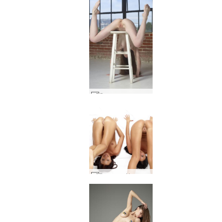
Супер момичето Емили се завръща #28
Глория и Никол удвояват #9