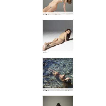
Анна Л слава на Украйна #21
Таня студио голи #10
Франси стил Ибиса #33