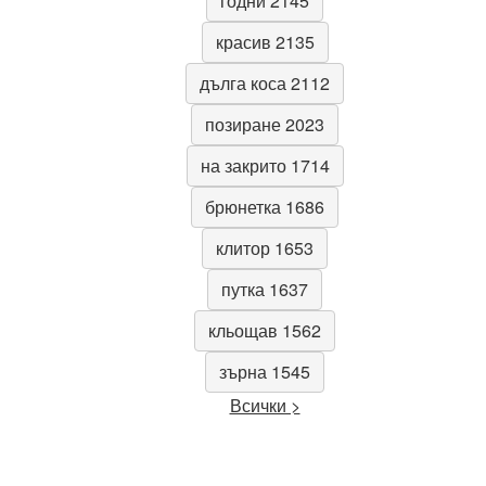
годни 2145
красив 2135
дълга коса 2112
позиране 2023
на закрито 1714
брюнетка 1686
клитор 1653
путка 1637
кльощав 1562
зърна 1545
Всички >