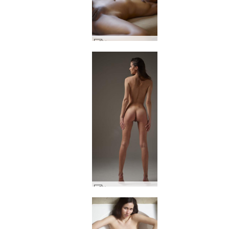
Нуна индуско момиче #19
Кристин класически голи #47