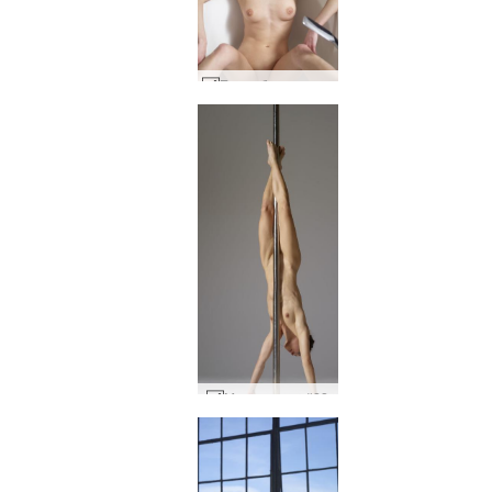
Ева забавно време за баня #1
Mya мускули #22