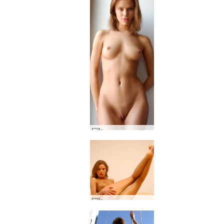
Вариации на Vika #23
Вика в леглото #154