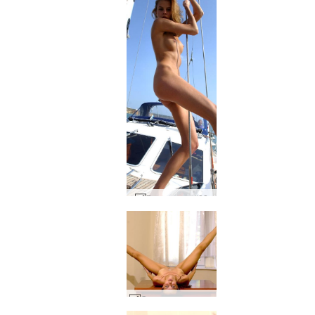
Вика моряк #82
Стриша танц на маса #46