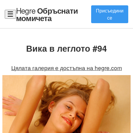
Hegre
Обръснати
Присъедини
☰
момичета
се
Вика в леглото #94
Цялата галерия е достъпна на hegre.com