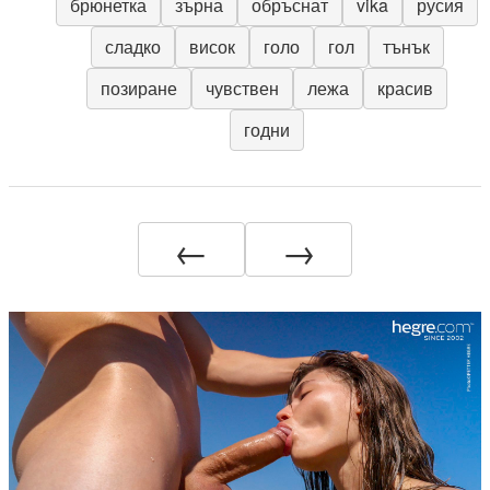
брюнетка
зърна
обръснат
vika
русия
сладко
висок
голо
гол
тънък
позиране
чувствен
лежа
красив
годни
←
→