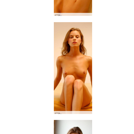
Вика в леглото #106
Вика в леглото #130