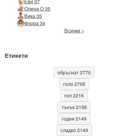
Еви 37
Олена О 35
Вика 35
Флора 34
Всички >
Етикети
обръснат 2770
голо 2705
гол 2216
тънък 2156
годни 2149
сладко 2149