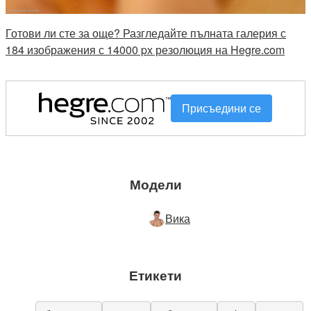
Готови ли сте за още? Разгледайте пълната галерия с
184 изображения с 14000 px резолюция на Hegre.com
Присъедини се
Модели
Вика
Етикети