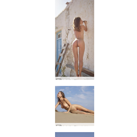
Natalia Bir çıplak fantezi #11
Natalia Bir plaj teşhircisi #2