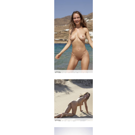
Natalia A Santorini deniz tanrıçası #18
Natalia Bir plaj günü #47