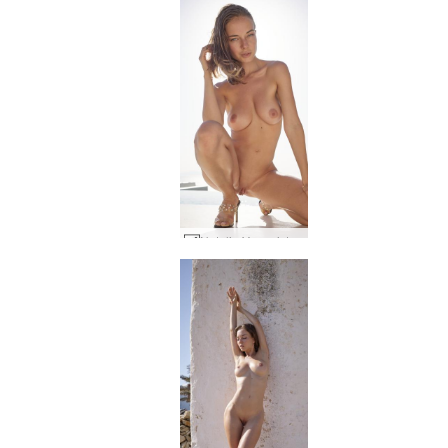
Natalia Yunanistan'da muhteşem #30