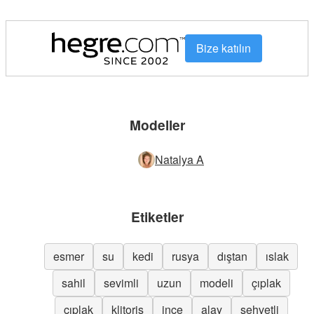
Bize katılın
Modeller
Natalya A
Etiketler
esmer
su
kedi
rusya
dıştan
ıslak
sahil
sevimli
uzun
modeli
çıplak
çıplak
klitoris
ince
alay
şehvetli