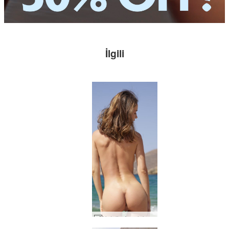
İlgili
Natalia A çıplak Güneşte #14