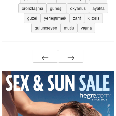
bronzlaşma
güneşli
okyanus
ayakta
güzel
yerleştirmek
zarif
klitoris
gülümseyen
mutlu
vajina
←
→