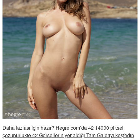
Daha fazlası için hazır? Hegre.com’da 42 14000 piksel
çözünürlükte 42 Görsellerin yer aldığı Tam Galeriyi keşfedin