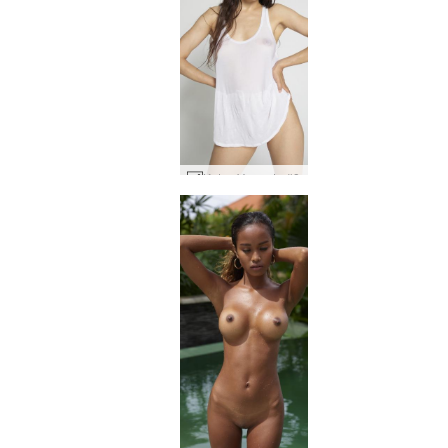
Katya V regata #8