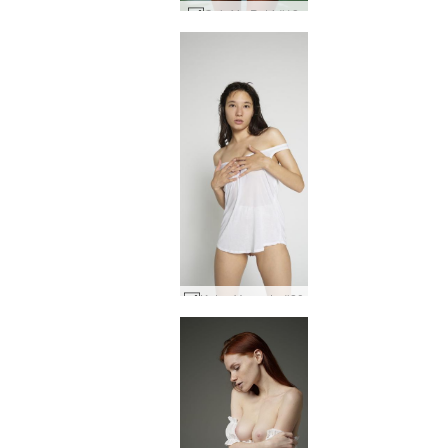
Calafrio Putri #18
Katya V regata #20