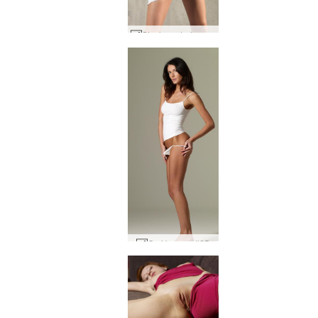
Stasha estrelas e listras #60
Orsi branco #65