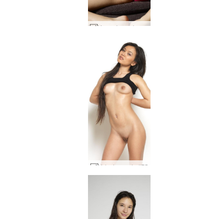
Yanna bem aberta #19
Yoko top preto #75