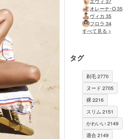
エヴィ 37
オレーナ･O 35
ヴィカ 35
フロラ 34
すべて見る >
タグ
剃毛 2770
ヌード 2705
裸 2216
スリム 2151
かわいい 2149
適合 2149