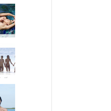
アンナ・S＆アンジェリカ＆ポーリナ プールサイド #63
アンナS・ブリジ・メリッサ・スージー・スージーカリナ カリブ海 #6