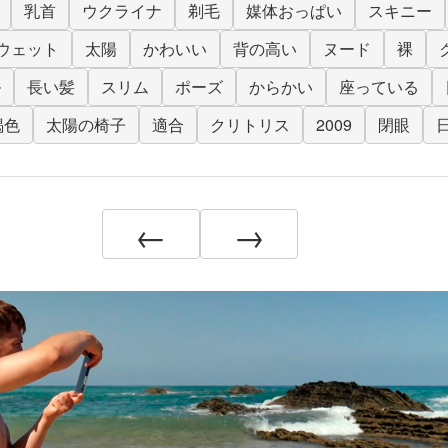
乳首
ウクライナ
剃毛
媒体おっぱい
スキニー
ウェット
太陽
かわいい
背の高い
ヌード
裸
ル
長い髪
スリム
ポーズ
からかい
座っている
褐色
太陽の椅子
適合
クリトリス
2009
閉眼
←
→