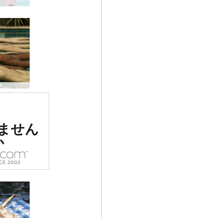
アンナS 青い湖 #15
キャンディス、エンジェリー、キキ、バレリー プールパーティー #47
ナンバー
ません
価を受け
か
サイト