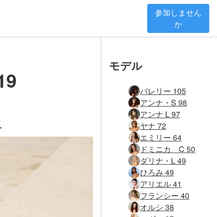
参加しません
か
モデル
19
バレリー 105
アンナ・S 98
アンナ L 97
す
ヤナ 72
エミリー 64
ドミニカ C 50
ダリナ・L 49
ひろみ 49
アリエル 41
フランシー 40
オルシ 38