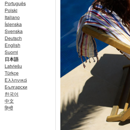
Português
Polski
Italiano
Íslenska
Svenska
Deutsch
English
Suomi
日本語
Latviešu
Türkçe
Ελληνικά
Български
한국어
中文
हिन्दी