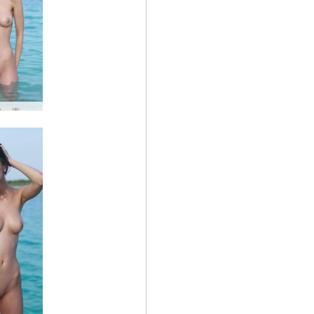
アンナS 青い湖 #23