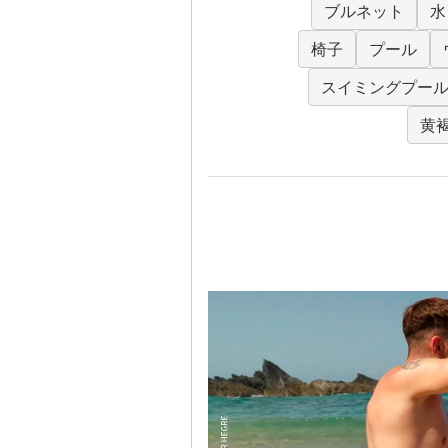
ブルネット
水
椅子
プール
スイミングプー
黄