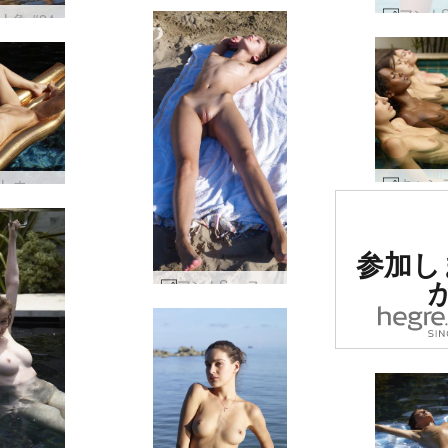
人魚 #24
ダリナ L ウェット ドリーム #43
世界で
参加し
1の評
アンナS ヌードインシッチェス #59
たエロ