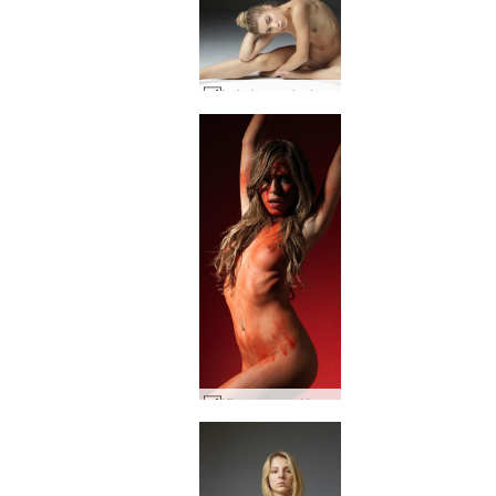
Lokakuun alastonkuvat studiossa #38
Kira vampyyri joulu #20