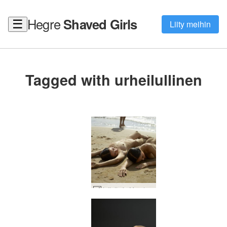
Hegre
Shaved Girls
☰
Liity meihin
Tagged with urheilullinen
Julietta ja Magdalena auringossa #43