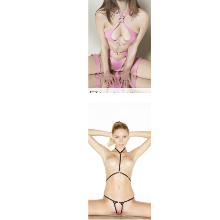
Anna L pinkit nahkaiset alusvaatteet #17