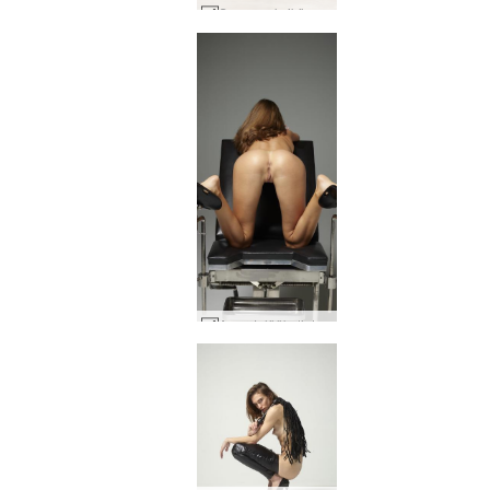
Sonya seksikäs string #79
Anna L lääketieteellinen fetissi #16