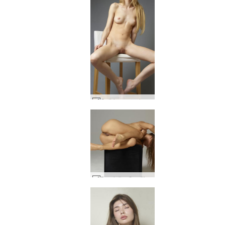
Cathleen muotokuvastudio #21
Dominika C esillä #52