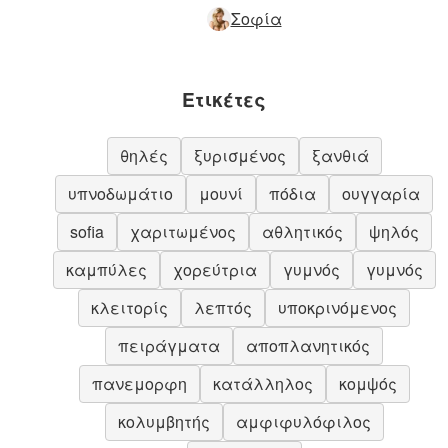
Σοφία
Ετικέτες
θηλές
ξυρισμένος
ξανθιά
υπνοδωμάτιο
μουνί
πόδια
ουγγαρία
sofia
χαριτωμένος
αθλητικός
ψηλός
καμπύλες
χορεύτρια
γυμνός
γυμνός
κλειτορίς
λεπτός
υποκρινόμενος
πειράγματα
αποπλανητικός
πανεμορφη
κατάλληλος
κομψός
κολυμβητής
αμφιφυλόφιλος