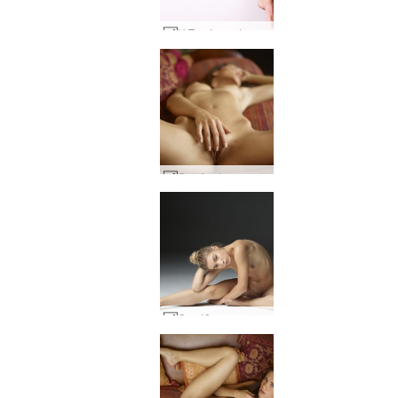
Η Σοφία κρέμεται #12
Caprice lounge part1 #57
Οκτώβριο γυμνά στο στούντιο #38