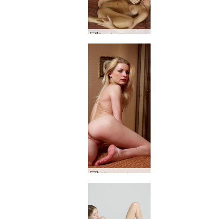
Caprice lounge part1 #49
Η Βερόνι έτοιμη στο κρεβάτι #28