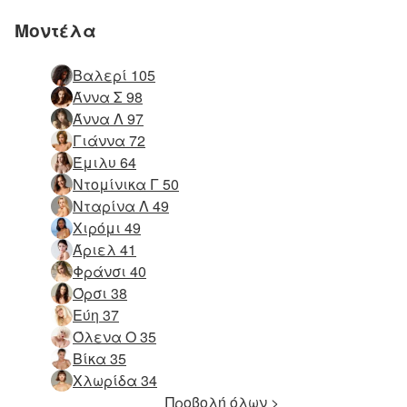
Μοντέλα
Βαλερί 105
Άννα Σ 98
Άννα Λ 97
Γιάννα 72
Έμιλυ 64
Ντομίνικα Γ 50
Νταρίνα Λ 49
Χιρόμι 49
Άριελ 41
Φράνσι 40
Όρσι 38
Εύη 37
Όλενα Ο 35
Βίκα 35
Χλωρίδα 34
Προβολή όλων >